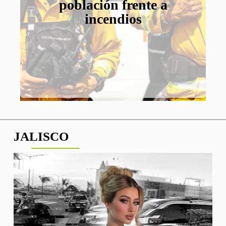
valoración de 3 bdd
adeudos con SIAPA
con +425 mil m² en
población frente a
construcción
incendios
JALISCO