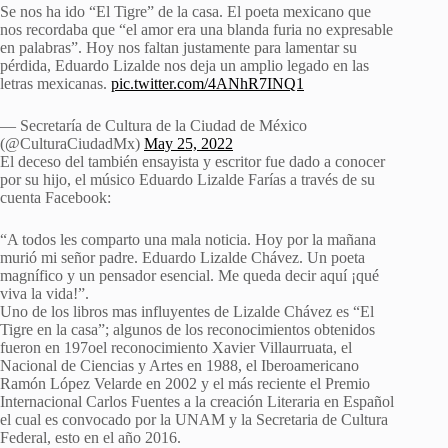
Se nos ha ido “El Tigre” de la casa. El poeta mexicano que
nos recordaba que “el amor era una blanda furia no expresable
en palabras”. Hoy nos faltan justamente para lamentar su
pérdida, Eduardo Lizalde nos deja un amplio legado en las
letras mexicanas.
pic.twitter.com/4ANhR7INQ1
— Secretaría de Cultura de la Ciudad de México
(@CulturaCiudadMx)
May 25, 2022
El deceso del también ensayista y escritor fue dado a conocer
por su hijo, el músico Eduardo Lizalde Farías a través de su
cuenta Facebook:
“A todos les comparto una mala noticia. Hoy por la mañana
murió mi señor padre. Eduardo Lizalde Chávez. Un poeta
magnífico y un pensador esencial. Me queda decir aquí ¡qué
viva la vida!”.
Uno de los libros mas influyentes de Lizalde Chávez es “El
Tigre en la casa”; algunos de los reconocimientos obtenidos
fueron en 197oel reconocimiento Xavier Villaurruata, el
Nacional de Ciencias y Artes en 1988, el Iberoamericano
Ramón López Velarde en 2002 y el más reciente el Premio
Internacional Carlos Fuentes a la creación Literaria en Español
el cual es convocado por la UNAM y la Secretaria de Cultura
Federal, esto en el año 2016.