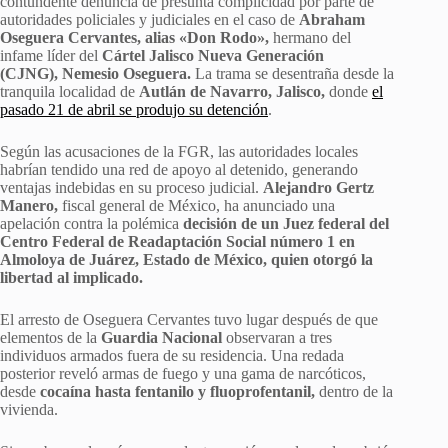
contundente denuncia de presunta complicidad por parte de
autoridades policiales y judiciales en el caso de
Abraham
Oseguera Cervantes, alias «Don Rodo»,
hermano del
infame líder del
Cártel Jalisco Nueva Generación
(CJNG),
Nemesio Oseguera.
La trama se desentraña desde la
tranquila localidad de
Autlán de Navarro, Jalisco,
donde
el
pasado 21 de abril se produjo su detención
.
Según las acusaciones de la FGR, las autoridades locales
habrían tendido una red de apoyo al detenido, generando
ventajas indebidas en su proceso judicial.
Alejandro Gertz
Manero,
fiscal general de México, ha anunciado una
apelación contra la polémica
decisión de un Juez federal del
Centro Federal de Readaptación Social número 1 en
Almoloya de Juárez, Estado de México, quien otorgó la
libertad al implicado.
El arresto de Oseguera Cervantes tuvo lugar después de que
elementos de la
Guardia Nacional
observaran a tres
individuos armados fuera de su residencia. Una redada
posterior reveló armas de fuego y una gama de narcóticos,
desde
cocaína hasta fentanilo y fluoprofentanil,
dentro de la
vivienda.