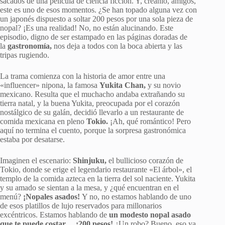
sacados de una película de ciencia ficción. Y, créanlo, amigos,
este es uno de esos momentos. ¿Se han topado alguna vez con
un japonés dispuesto a soltar 200 pesos por una sola pieza de
nopal? ¡Es una realidad! No, no están alucinando. Este
episodio, digno de ser estampado en las páginas doradas de
la
gastronomía,
nos deja a todos con la boca abierta y las
tripas rugiendo.
La trama comienza con la historia de amor entre una
«influencer» nipona, la famosa
Yukita Chan,
y su novio
mexicano. Resulta que el muchacho andaba extrañando su
tierra natal, y la buena Yukita, preocupada por el corazón
nostálgico de su galán, decidió llevarlo a un restaurante de
comida mexicana en pleno
Tokio.
¡Ah, qué romántico! Pero
aquí no termina el cuento, porque la sorpresa gastronómica
estaba por desatarse.
Imaginen el escenario:
Shinjuku,
el bullicioso corazón de
Tokio, donde se erige el legendario restaurante «El árbol», el
templo de la comida azteca en la tierra del sol naciente. Yukita
y su amado se sientan a la mesa, y ¿qué encuentran en el
menú?
¡Nopales asados!
Y no, no estamos hablando de uno
de esos platillos de lujo reservados para millonarios
excéntricos. Estamos hablando de
un modesto nopal asado
que te puede costar… ¡200 pesos!
¿Un robo? Bueno, eso ya