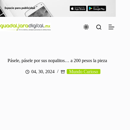
Saltar
al
contenido
Pásele, pásele por sus nopalitos… a 200 pesos la pieza
04, 30, 2024
Mundo Curioso