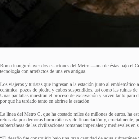
Roma inauguró ayer dos estaciones del Metro —una de éstas bajo el C
tecnología con artefactos de una era antigua.
Los viajeros y turistas que ingresan a la estación junto al emblemático 
cerámica, pozos de piedra y cubos suspendidos, así como las ruinas de u
Unas pantallas muestran el proceso de excavación y sirven tanto para del
por qué ha tardado tanto en abrirse la estación.
La línea del Metro C, que ha costado miles de millones de euros, ha est
retrasada por demoras burocráticas y de financiación y, crucialmente, p
subterráneas de las civilizaciones romanas imperiales y medievales en 
“El desafío fue construirlo bajo una gran cantidad de agua subterránea