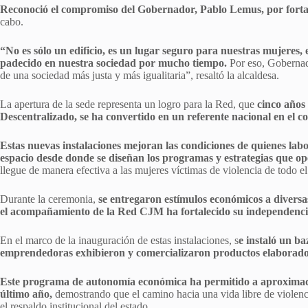
Reconoció el compromiso del Gobernador, Pablo Lemus, por forta
cabo.
“No es sólo un edificio, es un lugar seguro para nuestras mujeres, 
padecido en nuestra sociedad por mucho tiempo.
Por eso, Gobernad
de una sociedad más justa y más igualitaria”, resaltó la alcaldesa.
La apertura de la sede representa un logro para la Red, que
cinco años
Descentralizado, se ha convertido en un referente nacional en el co
Estas nuevas instalaciones mejoran las condiciones de quienes lab
espacio desde donde se diseñan los programas y estrategias que ope
llegue de manera efectiva a las mujeres víctimas de violencia de todo el
Durante la ceremonia,
se entregaron estímulos económicos a divers
el acompañamiento de la Red CJM ha fortalecido su independencia
En el marco de la inauguración de estas instalaciones, s
e instaló un b
emprendedoras exhibieron y comercializaron productos elaborados
Este programa de autonomía económica ha permitido a aproximada
último año,
demostrando que el camino hacia una vida libre de violen
el respaldo institucional del estado.