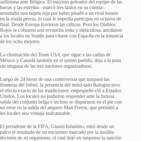
anfitriona ante Bélgica. El máximo goleador del equipo de las
barras y las estrellas –marcó tres tantos en su cuenta–
arrastraba una tarjeta roja por haber pisado a un rival bosnio
en la ronda previa, lo cual le impedía participar en octavos de
final. Desde Europa llovieron las críticas. Pero los Diablos
Rojos se cobraron una revancha lenta y meticulosa: arrollaron
a los locales en Seattle para citarse con Espa-ña en la instancia
de los ocho mejores.
La eliminación del
Team USA,
que sigue a las caídas de
México y Canadá también en el quinto partido, deja a la justa
sin ninguna de las tres naciones organizadoras.
Luego de 24 horas de una controversia que traspasó las
fronteras del futbol, la presencia del indul-tado Balogun tuvo
el efecto exacto de las maldiciones: empequeñe-ció a Estados
Unidos. Los locales no pudieron responder ante la furiosa
salida del conjunto belga e incluso se dispararon en el pie con
un error en la salida del arquero Matt Freese, que permitió a
los locales una ventaja inalcanzable.
El presidente de la FIFA, Gianni Infantino, miró desde un
palco el resultado de un encuentro marcado por la insólita
decisión de su organismo, el cual dejó en suspenso la sanción