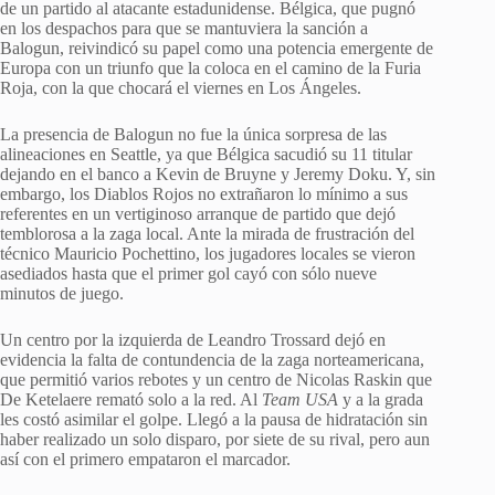
de un partido al atacante estadunidense. Bélgica, que pugnó
en los despachos para que se mantuviera la sanción a
Balogun, reivindicó su papel como una potencia emergente de
Europa con un triunfo que la coloca en el camino de la Furia
Roja, con la que chocará el viernes en Los Ángeles.
La presencia de Balogun no fue la única sorpresa de las
alineaciones en Seattle, ya que Bélgica sacudió su 11 titular
dejando en el banco a Kevin de Bruyne y Jeremy Doku. Y, sin
embargo, los Diablos Rojos no extrañaron lo mínimo a sus
referentes en un vertiginoso arranque de partido que dejó
temblorosa a la zaga local. Ante la mirada de frustración del
técnico Mauricio Pochettino, los jugadores locales se vieron
asediados hasta que el primer gol cayó con sólo nueve
minutos de juego.
Un centro por la izquierda de Leandro Trossard dejó en
evidencia la falta de contundencia de la zaga norteamericana,
que permitió varios rebotes y un centro de Nicolas Raskin que
De Ketelaere remató solo a la red. Al
Team USA
y a la grada
les costó asimilar el golpe. Llegó a la pausa de hidratación sin
haber realizado un solo disparo, por siete de su rival, pero aun
así con el primero empataron el marcador.