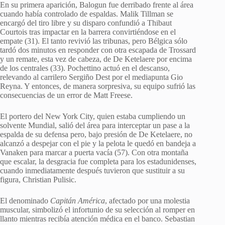
En su primera aparición, Balogun fue derribado frente al área
cuando había controlado de espaldas. Malik Tillman se
encargó del tiro libre y su disparo confundió a Thibaut
Courtois tras impactar en la barrera convirtiéndose en el
empate (31). El tanto revivió las tribunas, pero Bélgica sólo
tardó dos minutos en responder con otra escapada de Trossard
y un remate, esta vez de cabeza, de De Ketelaere por encima
de los centrales (33). Pochettino actuó en el descanso,
relevando al carrilero Sergiño Dest por el mediapunta Gio
Reyna. Y entonces, de manera sorpresiva, su equipo sufrió las
consecuencias de un error de Matt Freese.
El portero del New York City, quien estaba cumpliendo un
solvente Mundial, salió del área para interceptar un pase a la
espalda de su defensa pero, bajo presión de De Ketelaere, no
alcanzó a despejar con el pie y la pelota le quedó en bandeja a
Vanaken para marcar a puerta vacía (57). Con otra montaña
que escalar, la desgracia fue completa para los estadunidenses,
cuando inmediatamente después tuvieron que sustituir a su
figura, Christian Pulisic.
El denominado
Capitán América
, afectado por una molestia
muscular, simbolizó el infortunio de su selección al romper en
llanto mientras recibía atención médica en el banco. Sebastian