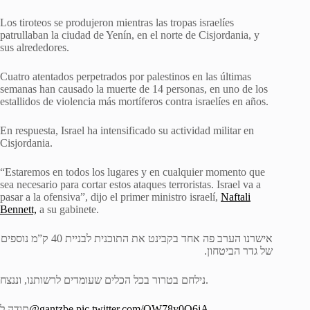
Los tiroteos se produjeron mientras las tropas israelíes
patrullaban la ciudad de Yenín, en el norte de Cisjordania, y
sus alrededores.
Cuatro atentados perpetrados por palestinos en las últimas
semanas han causado la muerte de 14 personas, en uno de los
estallidos de violencia más mortíferos contra israelíes en años.
En respuesta, Israel ha intensificado su actividad militar en
Cisjordania.
“Estaremos en todos los lugares y en cualquier momento que
sea necesario para cortar estos ataques terroristas. Israel va a
pasar a la ofensiva”, dijo el primer ministro israelí,
Naftali
Bennett,
a su gabinete.
אישרנו הערב פה אחד בקבינט את התוכנית לבניית 40 ק”מ נוספים
של גדר הביטחון.
נילחם בטרור בכל הכלים שעומדים לרשותנו, וננצח.
תודה ל
@gantzbe
pic.twitter.com/QW78y0Q6jA