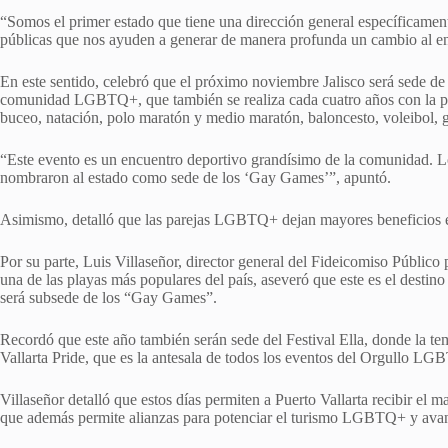
“Somos el primer estado que tiene una dirección general específicament
públicas que nos ayuden a generar de manera profunda un cambio al en
En este sentido, celebró que el próximo noviembre Jalisco será sede d
comunidad LGBTQ+, que también se realiza cada cuatro años con la pa
buceo, natación, polo maratón y medio maratón, baloncesto, voleibol, golf
“Este evento es un encuentro deportivo grandísimo de la comunidad. L
nombraron al estado como sede de los ‘Gay Games’”, apuntó.
Asimismo, detalló que las parejas LGBTQ+ dejan mayores beneficios 
Por su parte, Luis Villaseñor, director general del Fideicomiso Público 
una de las playas más populares del país, aseveró que este es el des
será subsede de los “Gay Games”.
Recordó que este año también serán sede del Festival Ella, donde la tem
Vallarta Pride, que es la antesala de todos los eventos del Orgullo L
Villaseñor detalló que estos días permiten a Puerto Vallarta recibir el ma
que además permite alianzas para potenciar el turismo LGBTQ+ y avan